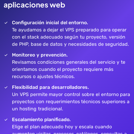
aplicaciones web
Configuración inicial del entorno.
Te ayudamos a dejar el VPS preparado para operar
con el stack adecuado según tu proyecto, versión
de PHP, base de datos y necesidades de seguridad.
Monitoreo y prevención.
Revisamos condiciones generales del servicio y te
orientamos cuando el proyecto requiere más
recursos o ajustes técnicos.
Flexibilidad para desarrolladores.
Un VPS permite mayor control sobre el entorno para
proyectos con requerimientos técnicos superiores a
un hosting tradicional.
Escalamiento planificado.
Elige el plan adecuado hoy y escala cuando
aumenten visitas, procesos, catálogos, consultas a