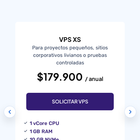
VPS XS
Para proyectos pequeños, sitios
I
corporativos livianos o pruebas
controladas
$179.900
/ anual
SOLICITAR VPS
1 vCore CPU
1 GB RAM
10 GB NVMe