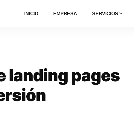
INICIO
EMPRESA
SERVICIOS
e
l
a
n
d
i
n
g
p
a
g
e
s
e
r
s
i
ó
n