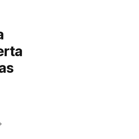
a
erta
tas