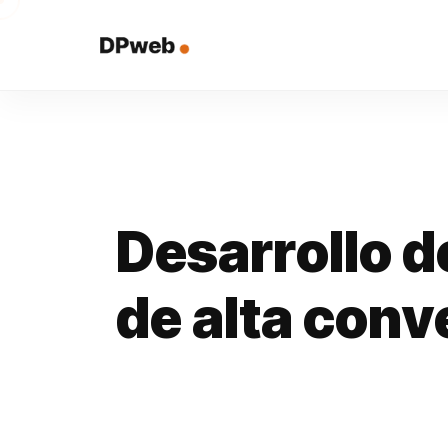
D
e
s
a
r
r
o
l
l
o
d
d
e
a
l
t
a
c
o
n
v