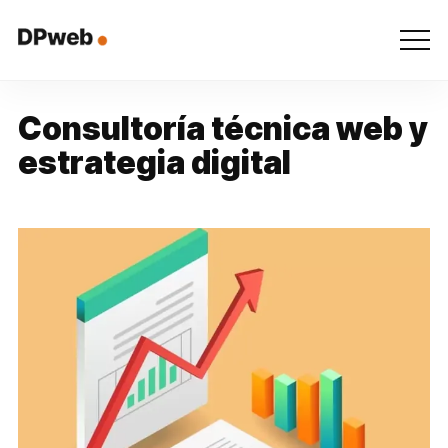
C
o
n
s
u
l
t
o
r
í
a
t
é
c
n
i
c
a
w
e
b
y
e
s
t
r
a
t
e
g
i
a
d
i
g
i
t
a
l