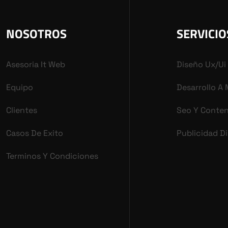
NOSOTROS
SERVICIO
Asesoria It Web
Diseño Ux/ui
Equipo
Desarrollo A
Clientes
Seo Y Conte
Casos De Exito
Publicidad Di
Terminos Y Condiciones