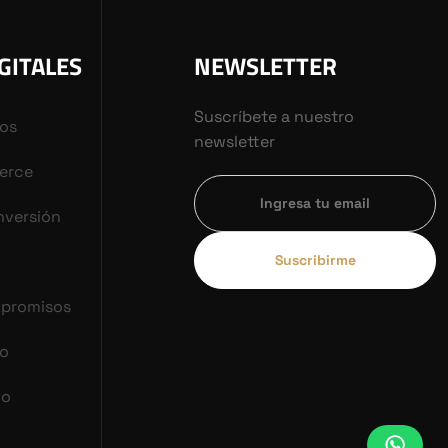
GITALES
NEWSLETTER
Suscríbete a nuestro
vos
newsletter
erce
nversión
Suscribirme
mpromisos
co
do