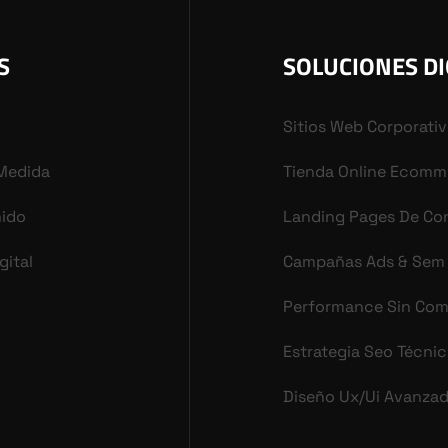
S
SOLUCIONES DI
Sitios Web Corporati
 Medida
Tienda Online Ecomm
nido
Landing Pages De Co
gital
Campañas Ads & Sem
Performance Sin Co
Estrategia Seo Técni
Diseño Ux/ui Avanza